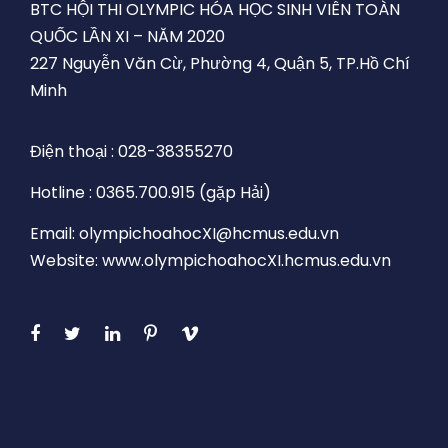
BTC HỘI THI OLYMPIC HÓA HỌC SINH VIÊN TOÀN
QUỐC LẦN XI – NĂM 2020
227 Nguyễn Văn Cừ, Phường 4, Quận 5, TP.Hồ Chí
Minh
Điện thoại : 028-38355270
Hotline : 0365.700.915 (gặp Hải)
Email: olympichoahocXI@hcmus.edu.vn
Website: www.olympichoahocXI.hcmus.edu.vn