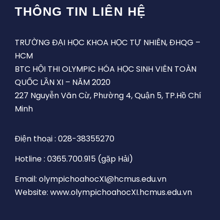
THÔNG TIN LIÊN HỆ
TRƯỜNG ĐẠI HỌC KHOA HỌC TỰ NHIÊN, ĐHQG –
HCM
BTC HỘI THI OLYMPIC HÓA HỌC SINH VIÊN TOÀN
QUỐC LẦN XI – NĂM 2020
227 Nguyễn Văn Cừ, Phường 4, Quận 5, TP.Hồ Chí
Minh
Điện thoại : 028-38355270
Hotline : 0365.700.915 (gặp Hải)
Email: olympichoahocXI@hcmus.edu.vn
Website: www.olympichoahocXI.hcmus.edu.vn