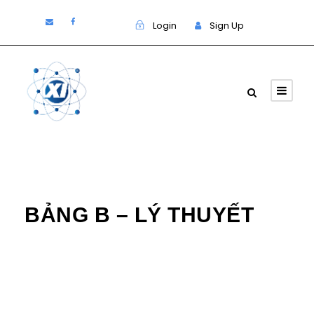
Login
Sign Up
Lý thuyết
,
Nội dung thi
BẢNG B – LÝ THUYẾT