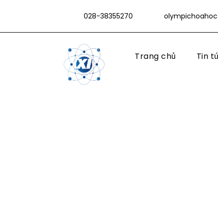
028-38355270
olympichoahoc
Trang chủ
Tin t