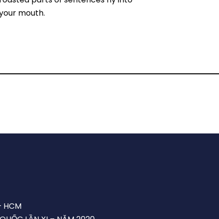
your mouth.
– HCM