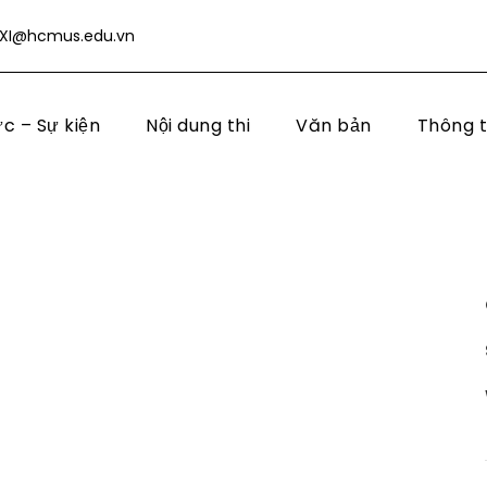
XI@hcmus.edu.vn
ức – Sự kiện
Nội dung thi
Văn bản
Thông t