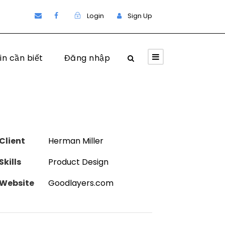
Login
Sign Up
in cần biết
Đăng nhập
Client
Herman Miller
Skills
Product Design
Website
Goodlayers.com