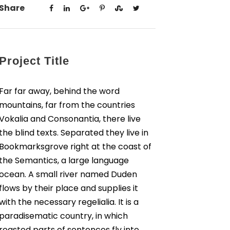
Share
Project Title
Far far away, behind the word
mountains, far from the countries
Vokalia and Consonantia, there live
the blind texts. Separated they live in
Bookmarksgrove right at the coast of
the Semantics, a large language
ocean. A small river named Duden
flows by their place and supplies it
with the necessary regelialia. It is a
paradisematic country, in which
roasted parts of sentences fly into