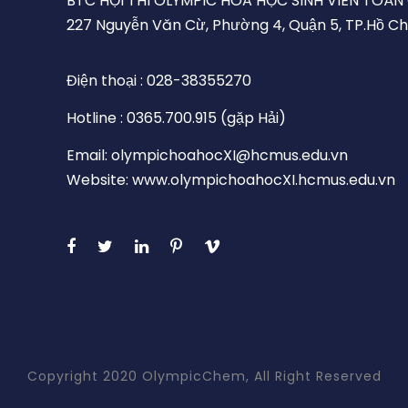
BTC HỘI THI OLYMPIC HÓA HỌC SINH VIÊN TOÀN
227 Nguyễn Văn Cừ, Phường 4, Quận 5, TP.Hồ Ch
Điện thoại : 028-38355270
Hotline : 0365.700.915 (gặp Hải)
Email: olympichoahocXI@hcmus.edu.vn
Website: www.olympichoahocXI.hcmus.edu.vn
Copyright 2020 OlympicChem, All Right Reserved