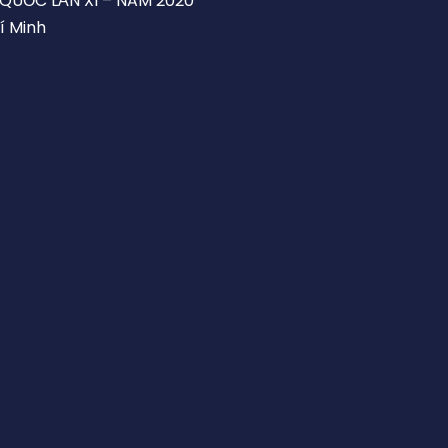
 QUỐC LẦN XI – NĂM 2020
í Minh