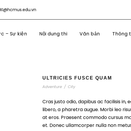
XI@hcmus.edu.vn
ức – Sự kiện
Nội dung thi
Văn bản
Thông t
ULTRICIES FUSCE QUAM
Adventure
/
City
Cras justo odio, dapibus ac facilisis in,
libero, a pharetra augue. Morbi leo ris
at eros. Praesent commodo cursus mag
et. Donec ullamcorper nulla non metus 