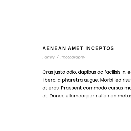
AENEAN AMET INCEPTOS
Family
/
Photography
Cras justo odio, dapibus ac facilisis in,
libero, a pharetra augue. Morbi leo ris
at eros. Praesent commodo cursus mag
et. Donec ullamcorper nulla non metus 