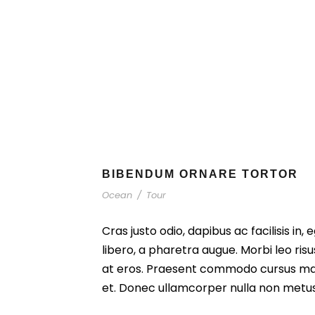
BIBENDUM ORNARE TORTOR
Ocean
/
Tour
Cras justo odio, dapibus ac facilisis in,
libero, a pharetra augue. Morbi leo ris
at eros. Praesent commodo cursus mag
et. Donec ullamcorper nulla non metus 