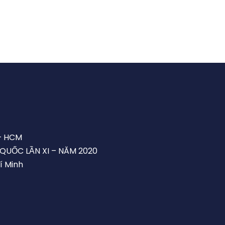
– HCM
 QUỐC LẦN XI – NĂM 2020
í Minh