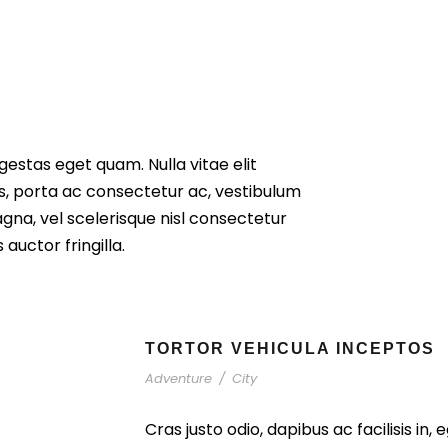
 egestas eget quam. Nulla vitae elit
us, porta ac consectetur ac, vestibulum
na, vel scelerisque nisl consectetur
auctor fringilla.
TORTOR VEHICULA INCEPTOS
Adventure
/
City
Cras justo odio, dapibus ac facilisis in,