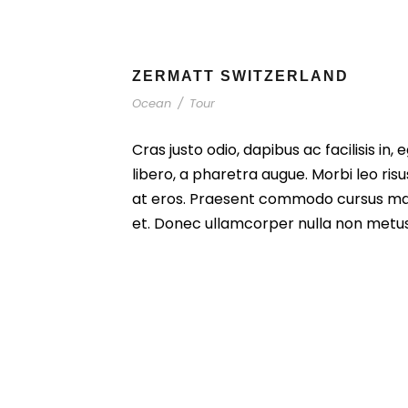
ZERMATT SWITZERLAND
Ocean
/
Tour
Cras justo odio, dapibus ac facilisis in,
libero, a pharetra augue. Morbi leo ris
at eros. Praesent commodo cursus mag
et. Donec ullamcorper nulla non metus 