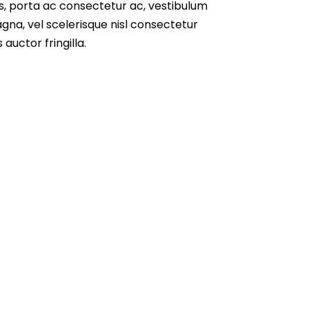
us, porta ac consectetur ac, vestibulum
na, vel scelerisque nisl consectetur
auctor fringilla.