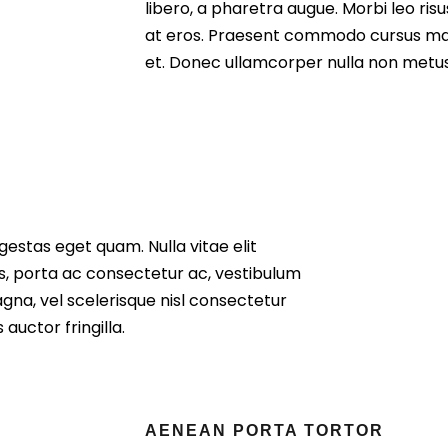
libero, a pharetra augue. Morbi leo ris
at eros. Praesent commodo cursus mag
et. Donec ullamcorper nulla non metus 
 egestas eget quam. Nulla vitae elit
us, porta ac consectetur ac, vestibulum
na, vel scelerisque nisl consectetur
auctor fringilla.
AENEAN PORTA TORTOR