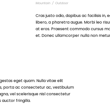
Mountain
/
Outdoor
Cras justo odio, dapibus ac facilisis in,
libero, a pharetra augue. Morbi leo ris
at eros. Praesent commodo cursus mag
et. Donec ullamcorper nulla non metus 
 egestas eget quam. Nulla vitae elit
us, porta ac consectetur ac, vestibulum
na, vel scelerisque nisl consectetur
auctor fringilla.