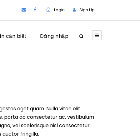
Login
Sign Up
in cần biết
Đăng nhập
 egestas eget quam. Nulla vitae elit
us, porta ac consectetur ac, vestibulum
na, vel scelerisque nisl consectetur
auctor fringilla.