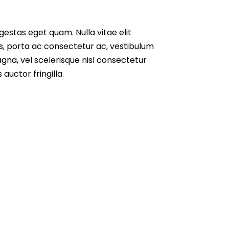
 egestas eget quam. Nulla vitae elit
us, porta ac consectetur ac, vestibulum
na, vel scelerisque nisl consectetur
auctor fringilla.