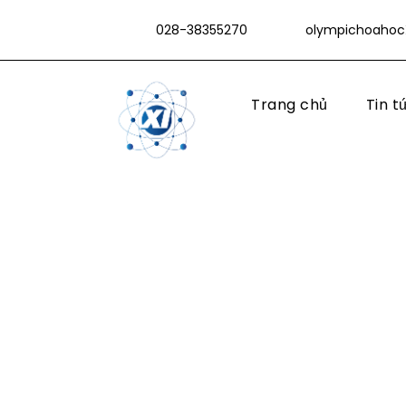
028-38355270
olympichoahoc
Trang chủ
Tin t