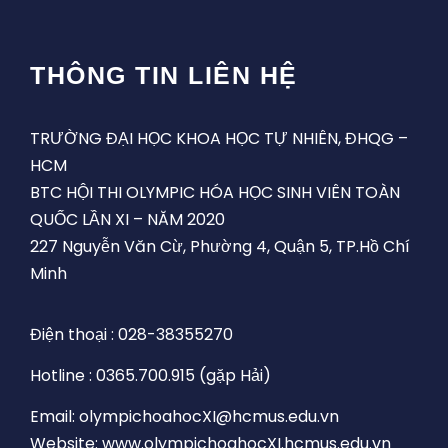
THÔNG TIN LIÊN HỆ
TRƯỜNG ĐẠI HỌC KHOA HỌC TỰ NHIÊN, ĐHQG –
HCM
BTC HỘI THI OLYMPIC HÓA HỌC SINH VIÊN TOÀN
QUỐC LẦN XI – NĂM 2020
227 Nguyễn Văn Cừ, Phường 4, Quận 5, TP.Hồ Chí
Minh
Điện thoại : 028-38355270
Hotline : 0365.700.915 (gặp Hải)
Email: olympichoahocXI@hcmus.edu.vn
Website: www.olympichoahocXI.hcmus.edu.vn