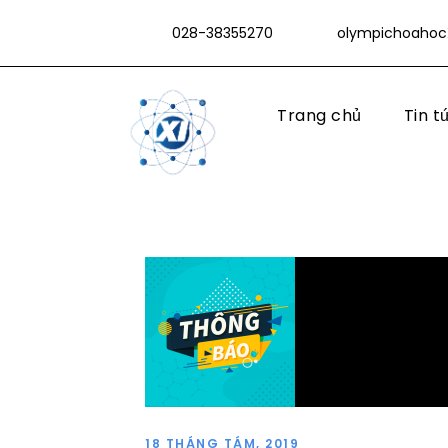
028-38355270
olympichoahoc
Trang chủ
Tin t
18 THÁNG TÁM, 2019