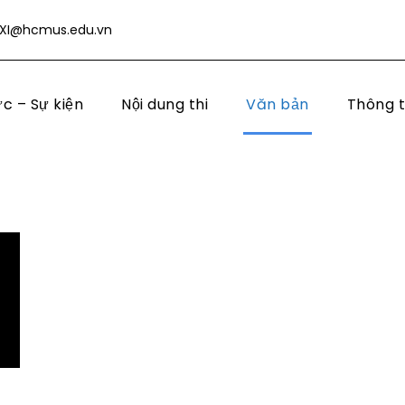
XI@hcmus.edu.vn
ức – Sự kiện
Nội dung thi
Văn bản
Thông t