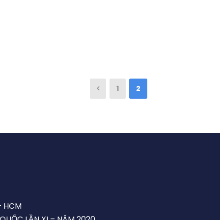
1
2
– HCM
 QUỐC LẦN XI – NĂM 2020