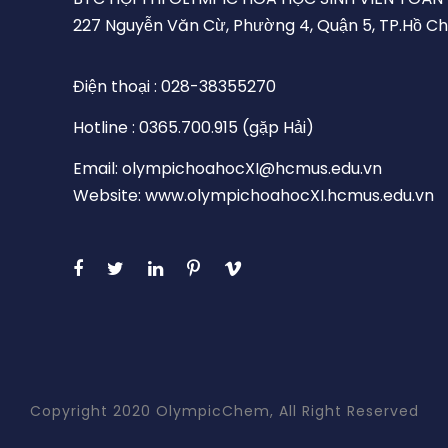
227 Nguyễn Văn Cừ, Phường 4, Quận 5, TP.Hồ Ch
Điện thoại : 028-38355270
Hotline : 0365.700.915 (gặp Hải)
Email: olympichoahocXI@hcmus.edu.vn
Website: www.olympichoahocXI.hcmus.edu.vn
Copyright 2020 OlympicChem, All Right Reserved