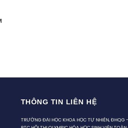
M
THÔNG TIN LIÊN HỆ
TRƯỜNG ĐẠI HỌC KHOA HỌC TỰ NHIÊN, ĐHQG 
BTC HỘI THI OLYMPIC HÓA HỌC SINH VIÊN TOÀN