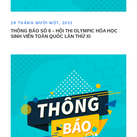
28 THÁNG MƯỜI MỘT, 2022
THÔNG BÁO SỐ 8 – HỘI THI OLYMPIC HÓA HỌC
SINH VIÊN TOÀN QUỐC LẦN THỨ XI