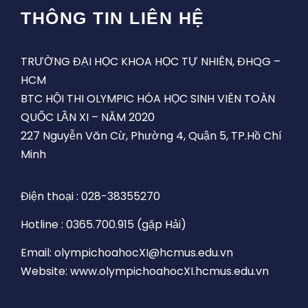
THÔNG TIN LIÊN HỆ
TRƯỜNG ĐẠI HỌC KHOA HỌC TỰ NHIÊN, ĐHQG –
HCM
BTC HỘI THI OLYMPIC HÓA HỌC SINH VIÊN TOÀN
QUỐC LẦN XI – NĂM 2020
227 Nguyễn Văn Cừ, Phường 4, Quận 5, TP.Hồ Chí
Minh
Điện thoại : 028-38355270
Hotline : 0365.700.915 (gặp Hải)
Email: olympichoahocXI@hcmus.edu.vn
Website: www.olympichoahocXI.hcmus.edu.vn