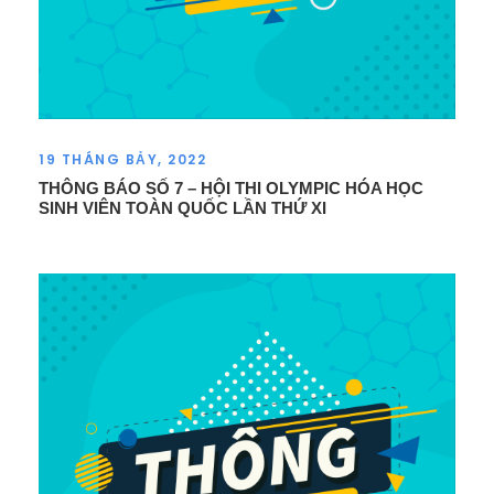
19 THÁNG BẢY, 2022
THÔNG BÁO SỐ 7 – HỘI THI OLYMPIC HÓA HỌC
SINH VIÊN TOÀN QUỐC LẦN THỨ XI