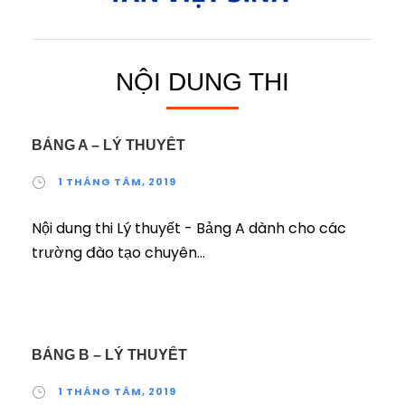
TÀI TRỢ BẠC – CÔNG TY CỔ PHẦN SẢN
XUẤT THƯƠNG MẠI TÂN VIỆT SINH
NỘI DUNG THI
BẢNG A – LÝ THUYẾT
1 THÁNG TÁM, 2019
Nội dung thi Lý thuyết - Bảng A dành cho các
trường đào tạo chuyên...
BẢNG B – LÝ THUYẾT
1 THÁNG TÁM, 2019